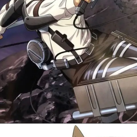
Đang mở
https://topanhanime.com/anh-armin-arlert/