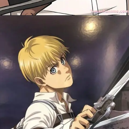
Đang mở
https://topanhanime.com/anh-armin-arlert/