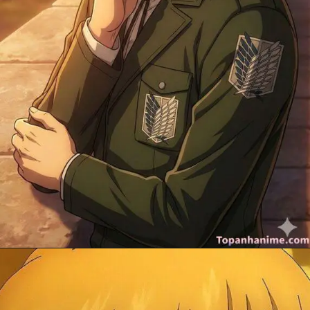
Đang mở
https://topanhanime.com/anh-armin-arlert/