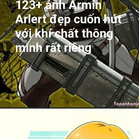
123+ ảnh Armin
Arlert đẹp cuốn hút
với khí chất thông
minh rất riêng
Đang mở
https://topanhanime.com/anh-armin-arlert/