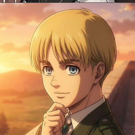
Đang mở
https://topanhanime.com/anh-armin-arlert/