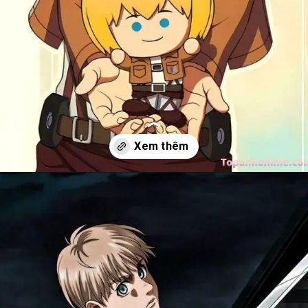
Đang mở
https://topanhanime.com/anh-armin-arlert/