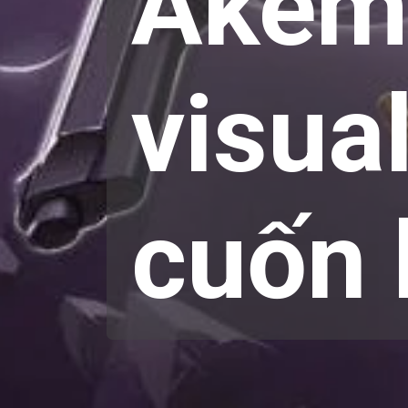
Akemi
visua
cuốn 