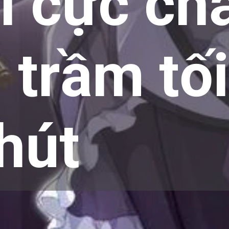
 cực chấ
l trầm tố
hút