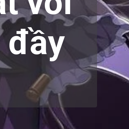
t với
i đầy