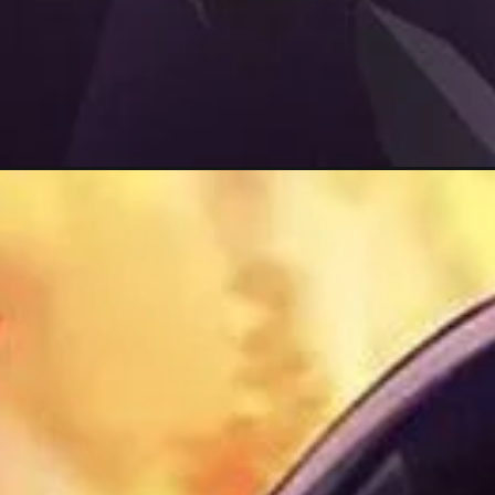
Đang mở
https://topanhanime.com/anh-homura-akemi/