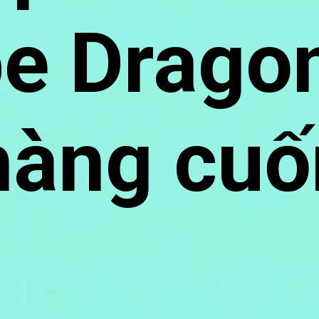
be Drago
hàng cuố