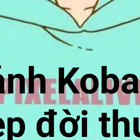
ảnh Koba
ẹp đời t