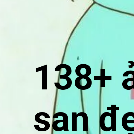
138+ 
san đ