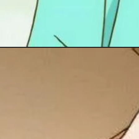
Đang mở
https://topanhanime.com/anh-kobayashi-san/