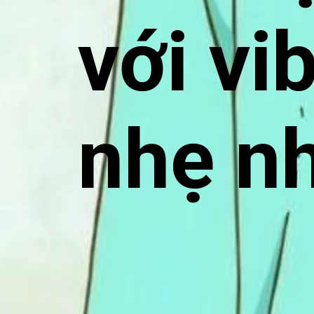
với vi
nhẹ n