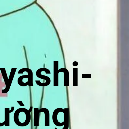
yashi-
hường