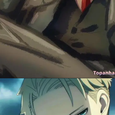
Đang mở
https://topanhanime.com/anh-loid-forger/