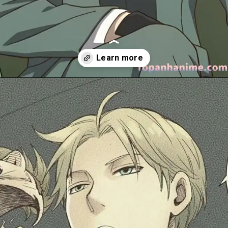
Đang mở
https://topanhanime.com/anh-loid-forger/