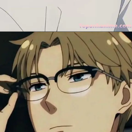
Đang mở
https://topanhanime.com/anh-loid-forger/