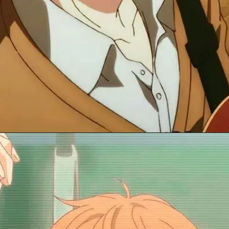
Đang mở
https://topanhanime.com/anh-mafuyu-sato/