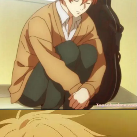
Đang mở
https://topanhanime.com/anh-mafuyu-sato/