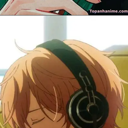
Đang mở
https://topanhanime.com/anh-mafuyu-sato/