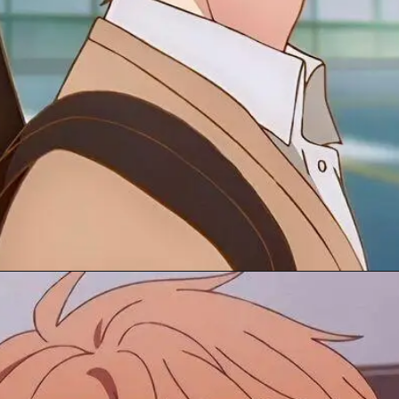
Đang mở
https://topanhanime.com/anh-mafuyu-sato/