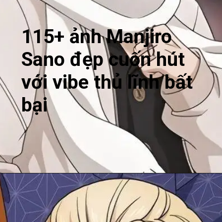
115+ ảnh Manjiro
Sano đẹp cuốn hút
với vibe thủ lĩnh bất
bại
Đang mở
https://topanhanime.com/anh-manjiro-sano/