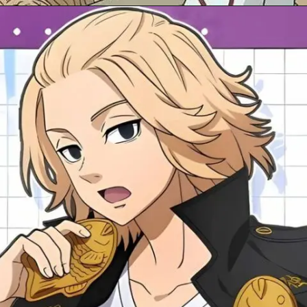
Đang mở
https://topanhanime.com/anh-manjiro-sano/