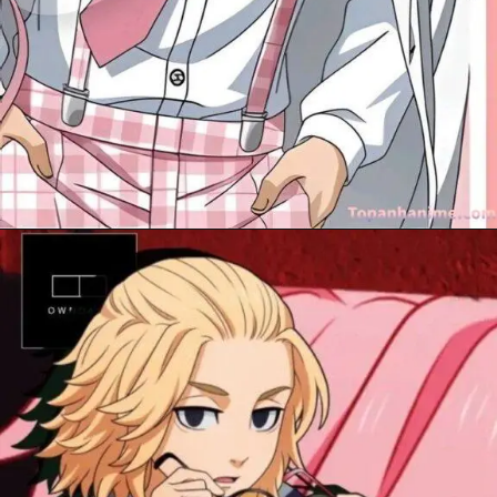
Đang mở
https://topanhanime.com/anh-manjiro-sano/