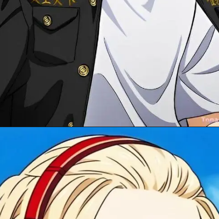
Đang mở
https://topanhanime.com/anh-manjiro-sano/