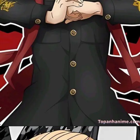
Đang mở
https://topanhanime.com/anh-manjiro-sano/