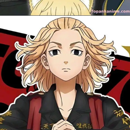
Đang mở
https://topanhanime.com/anh-manjiro-sano/