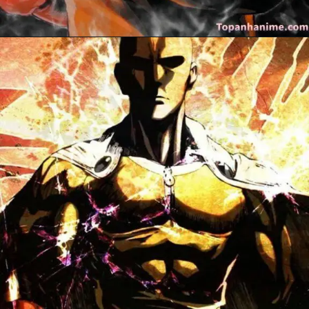
Đang mở
https://topanhanime.com/anh-saitama/