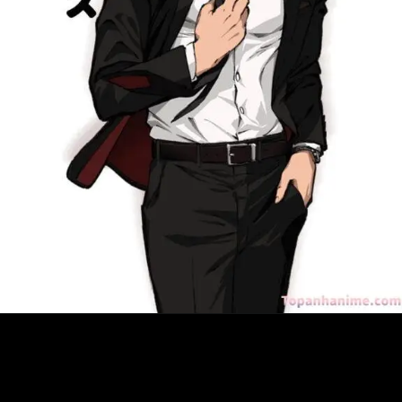
Đang mở
https://topanhanime.com/anh-saitama/