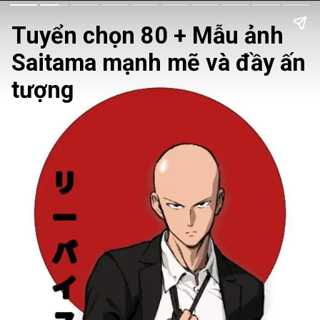
Tuyển chọn 80 + Mẫu ảnh
Saitama mạnh mẽ và đầy ấn
tượng