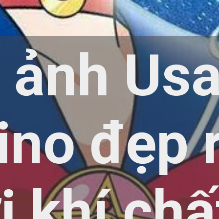
 ảnh Usa
ino đẹp 
i khí chấ