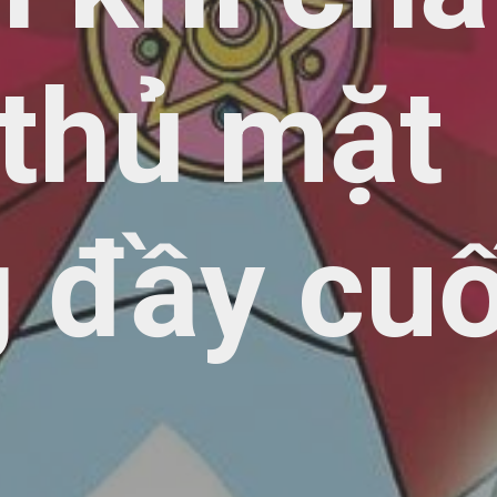
 thủ mặt
g đầy cu