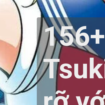
156+
Tsuk
rỡ vớ