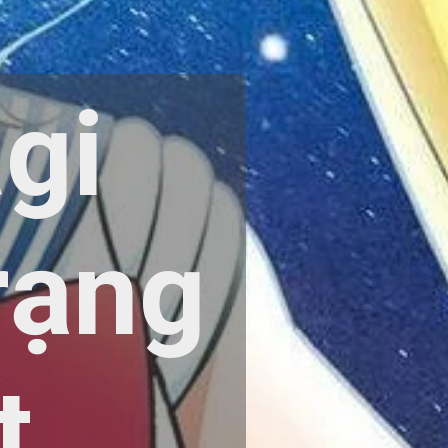
gi
rạng
t