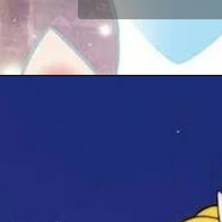
Đang mở
https://topanhanime.com/anh-usagi-tsukino/