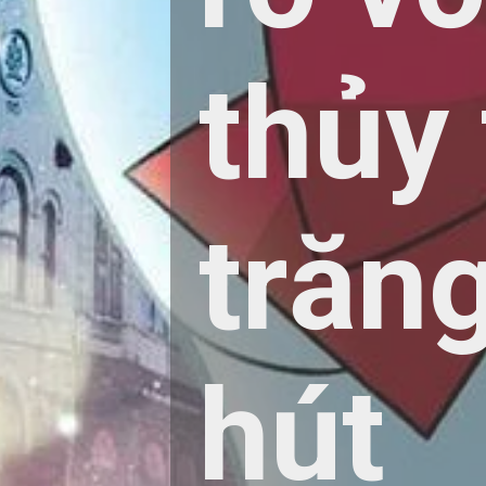
thủy
trăn
hút