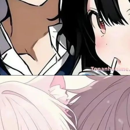
Đang mở
https://topanhanime.com/avatar-doi-anime/