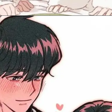
Đang mở
https://topanhanime.com/avatar-doi-anime/