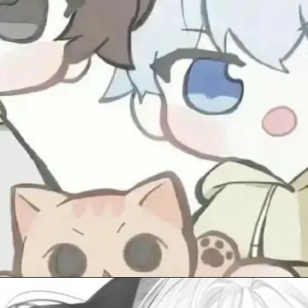
Đang mở
https://topanhanime.com/avatar-doi-anime/