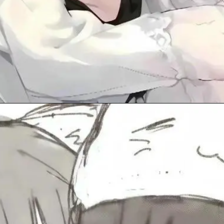
Đang mở
https://topanhanime.com/avatar-doi-anime/