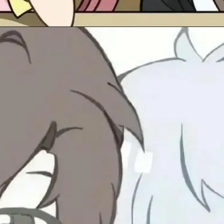
Đang mở
https://topanhanime.com/avatar-doi-anime/