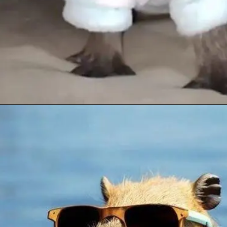
Đang mở
https://topanhanime.com/capybara-meme/