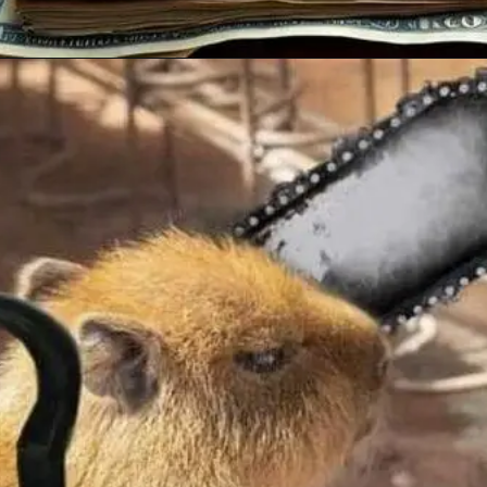
Đang mở
https://topanhanime.com/capybara-meme/