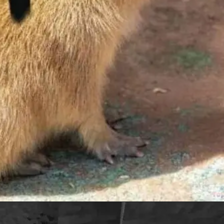
Đang mở
https://topanhanime.com/capybara-meme/