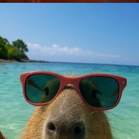
Đang mở
https://topanhanime.com/capybara-meme/