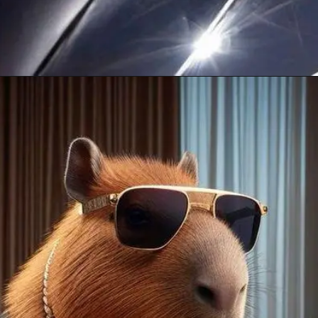
Đang mở
https://topanhanime.com/capybara-meme/