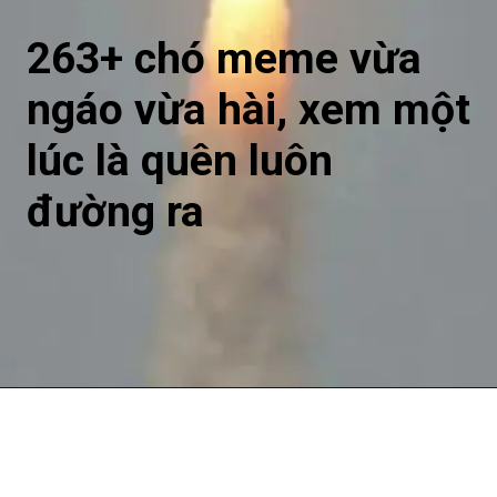
263+ chó meme vừa
ngáo vừa hài, xem một
lúc là quên luôn
đường ra
Đang mở
https://topanhanime.com/cho-meme/