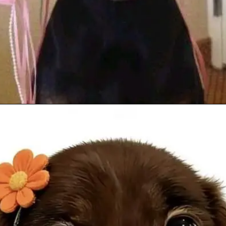
Đang mở
https://topanhanime.com/cho-meme/