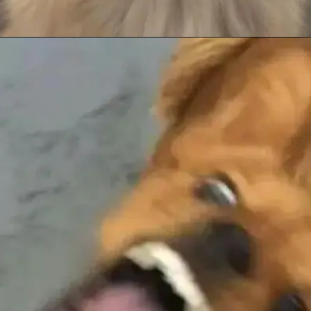
Đang mở
https://topanhanime.com/cho-meme/