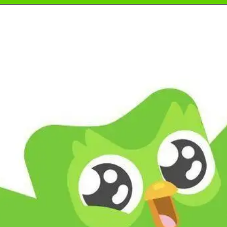
Đang mở
https://topanhanime.com/duolingo-meme/