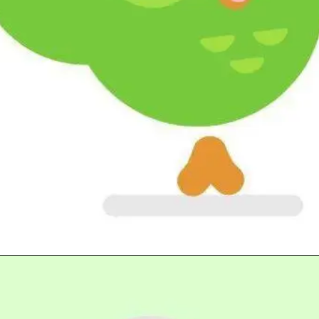
Đang mở
https://topanhanime.com/duolingo-meme/