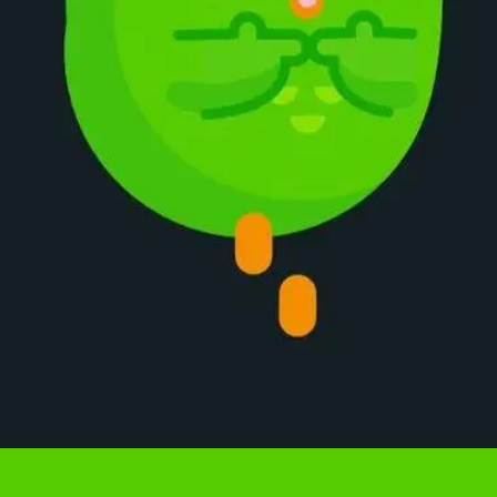
Đang mở
https://topanhanime.com/duolingo-meme/