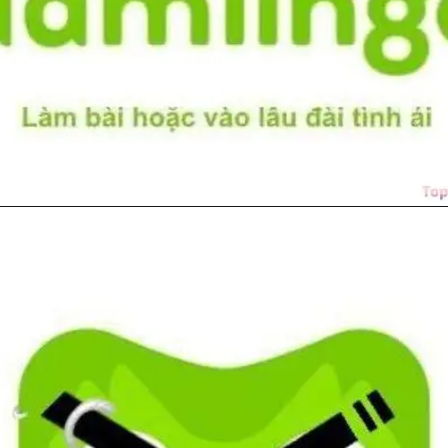
Đang mở
https://topanhanime.com/duolingo-meme/