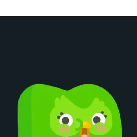
Đang mở
https://topanhanime.com/duolingo-meme/