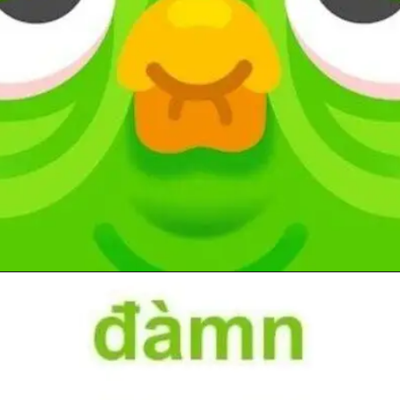
Đang mở
https://topanhanime.com/duolingo-meme/