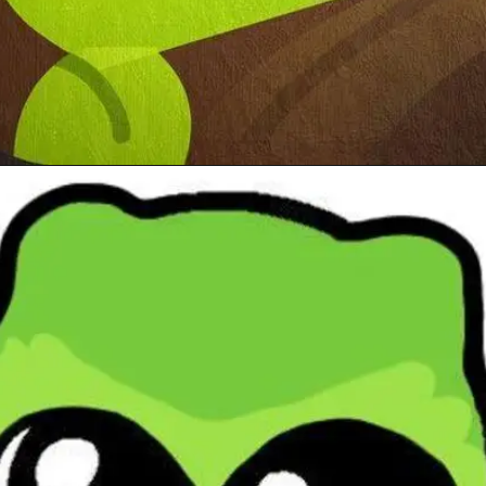
Đang mở
https://topanhanime.com/duolingo-meme/