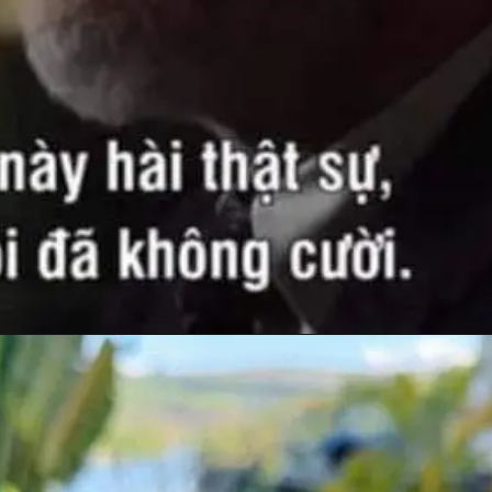
Đang mở
https://topanhanime.com/meme-ban-cay-a/