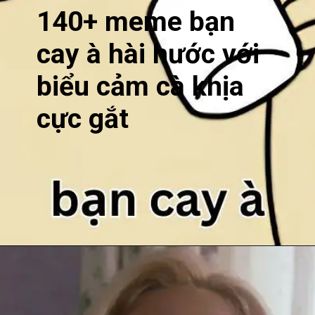
140+ meme bạn
cay à hài hước với
biểu cảm cà khịa
cực gắt
Đang mở
https://topanhanime.com/meme-ban-cay-a/