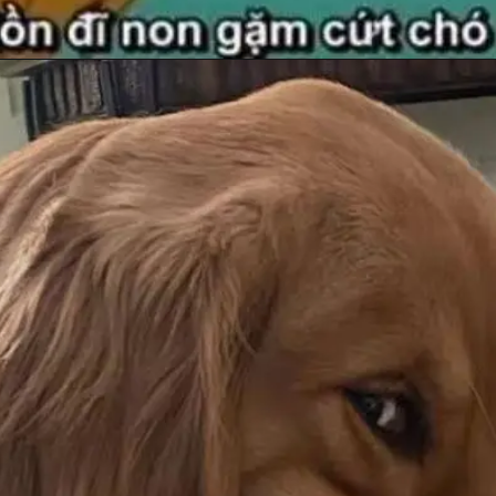
Đang mở
https://topanhanime.com/meme-ban-cay-a/