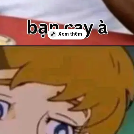
Đang mở
https://topanhanime.com/meme-ban-cay-a/