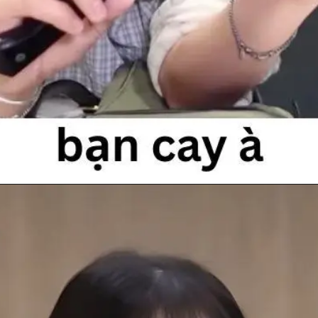
Đang mở
https://topanhanime.com/meme-ban-cay-a/