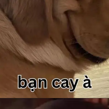
Đang mở
https://topanhanime.com/meme-ban-cay-a/