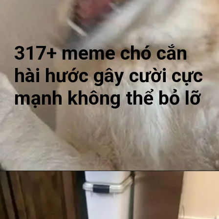
317+ meme chó cắn
hài hước gây cười cực
mạnh không thể bỏ lỡ
Đang mở
https://topanhanime.com/meme-cho-can/