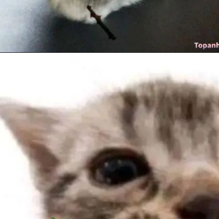
Đang mở
https://topanhanime.com/meme-meo-tang-hoa/