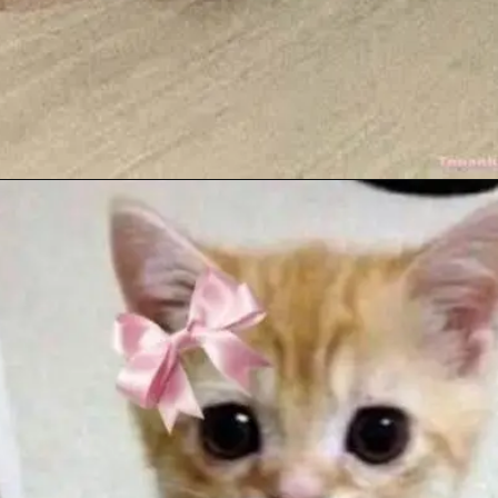
Đang mở
https://topanhanime.com/meme-meo-tang-hoa/