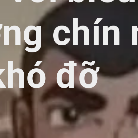
ng chín
khó đỡ