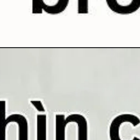
Đang mở
https://topanhanime.com/meme-que/