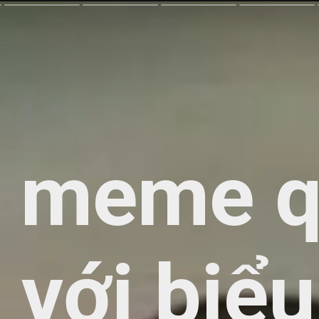
 meme q
 với biể