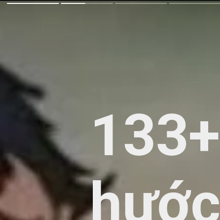
133+
hước