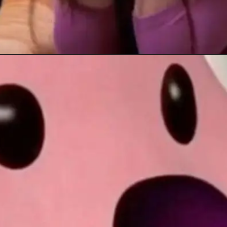
Đang mở
https://topanhanime.com/y-troi-meme/