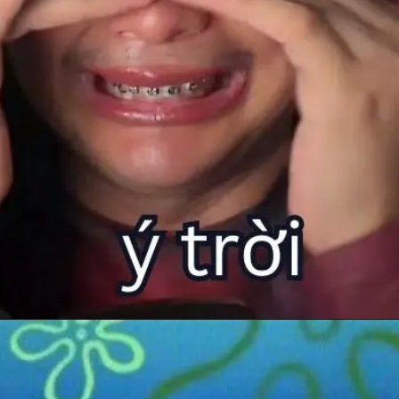
Đang mở
https://topanhanime.com/y-troi-meme/