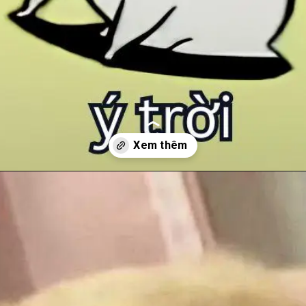
Đang mở
https://topanhanime.com/y-troi-meme/