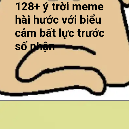
128+ ý trời meme
hài hước với biểu
cảm bất lực trước
số phận
Đang mở
https://topanhanime.com/y-troi-meme/