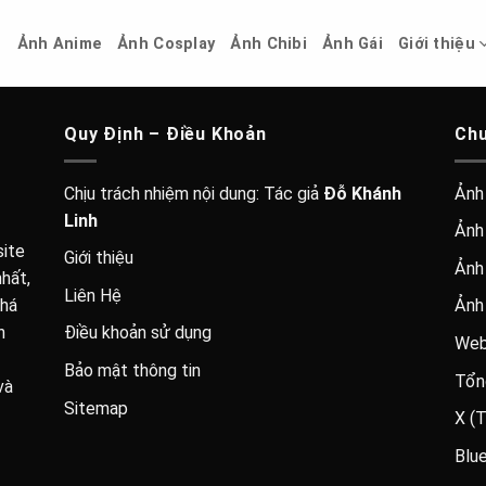
ủ
Ảnh Anime
Ảnh Cosplay
Ảnh Chibi
Ảnh Gái
Giới thiệu
Quy Định – Điều Khoản
Chu
Chịu trách nhiệm nội dung: Tác giả
Đỗ Khánh
Ảnh
Linh
Ảnh 
ite
Giới thiệu
Ảnh
hất,
Liên Hệ
phá
Ảnh
h
Điều khoản sử dụng
Web
Bảo mật thông tin
Tổn
và
Sitemap
X (T
Blu