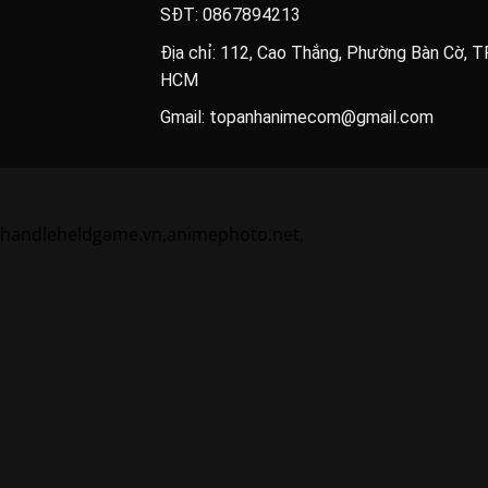
SĐT: 0867894213
Địa chỉ: 112, Cao Thắng, Phường Bàn Cờ, TP
HCM
Gmail: topanhanimecom@gmail.com
handleheldgame.vn
,
animephoto.net
,