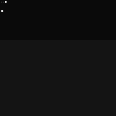
ance
px