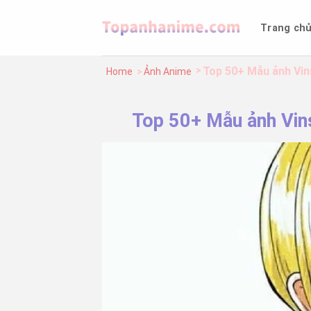
Bỏ
qua
Trang ch
nội
dung
Top 50+ Mẫu ảnh Vin
Home
Ảnh Anime
Top 50+ Mẫu ảnh Vin