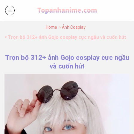
Bỏ
qua
nội
dung
Home
Ảnh Cosplay
Trọn bộ 312+ ảnh Gojo cosplay cực ngầu và cuốn hút
Trọn bộ 312+ ảnh Gojo cosplay cực ngầu
và cuốn hút