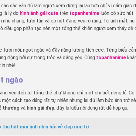
sắc sảo vẫn đủ làm người xem dừng lại lâu hơn chỉ vì cảm giác 
g là lý do
hình ảnh gái cute
trên
topanhanime
luôn có sức hút
h nhẹ nhàng, tươi tắn và có nét đáng yêu rõ ràng. Từ ánh mắt, nụ
nhỏ đều góp phần tạo nên một tổng thể khiến người xem thấy dễ 
 tươi mới, ngọt ngào và đầy năng lượng tích cực. Từng biểu cả
ung động bởi sự trong trẻo và đáng yêu. Cùng
topanhanime
khá
hìn nhé!
ọt ngào
ng yêu đến từ tổng thể chứ không chỉ một chi tiết riêng lẻ. Có 
oặc một cách tạo dáng rất tự nhiên nhưng lại đủ làm bức ảnh trở n
dễ thương
và
hình gái đẹp
, đây là kiểu nội dung rất dễ hợp gu.
p thu hút mọi ánh nhìn bởi vẻ đẹp non tơ