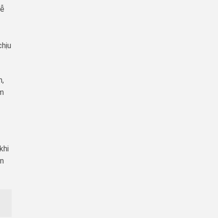
dễ
chịu
m,
m
khi
ên