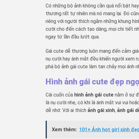
Có những bộ ảnh không cần quá nổi bật hay 
thương rất tự nhiên mà nó mang lại. Đó cũn
riêng với người thích ngắm những khung hìn
cười cho đến cách tạo dáng, mọi chi tiết 
ngay từ lần đầu lướt qua.
Gái cute dễ thương luôn mang đến cảm giác
nụ cười hay ánh mắt đều khiến người xem r
phá bộ ảnh gái cute làm tan chảy mọi ánh n
Hình ảnh gái cute đẹp ng
Cái cuốn của
hình ảnh gái cute
nằm ở sự đá
là nụ cười nhẹ, có khi là ánh mắt vui vui h
dễ nhớ. Với ai thích
ảnh gái xinh
,
ảnh gái 
Xem thêm:
101+ Ảnh hot girl xinh đẹ