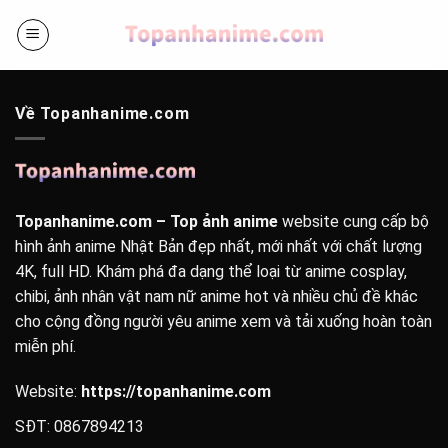
Bỏ
qua
nội
dung
Về Topanhanime.com
Topanhanime.com – Top ảnh anime
website cung cấp bộ
hình ảnh anime Nhật Bản đẹp nhất, mới nhất với chất lượng
4K, full HD. Khám phá đa dạng thể loại từ anime cosplay,
chibi, ảnh nhân vật nam nữ anime hot và nhiều chủ đề khác
cho cộng đồng người yêu anime xem và tải xuống hoàn toàn
miễn phí.
Website:
https://topanhanime.com
SĐT: 0867894213